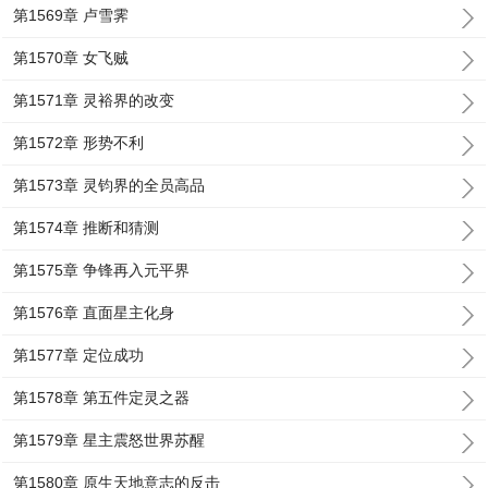
第1569章 卢雪霁
第1570章 女飞贼
第1571章 灵裕界的改变
第1572章 形势不利
第1573章 灵钧界的全员高品
第1574章 推断和猜测
第1575章 争锋再入元平界
第1576章 直面星主化身
第1577章 定位成功
第1578章 第五件定灵之器
第1579章 星主震怒世界苏醒
第1580章 原生天地意志的反击