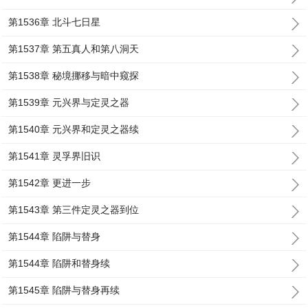
第1536章 北斗七日星
第1537章 第五真人和第八洞天
第1538章 秘境挪移与暗中窥探
第1539章 元兴界与定灵之器
第1540章 元兴界和定灵之器续
第1541章 灵孚界旧识
第1542章 更进一步
第1543章 第三件定灵之器到位
第1544章 陷阱与替身
第1544章 陷阱和替身续
第1545章 陷阱与替身再续