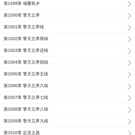
第1499章 倾覆前夕
第1500章 擎天立界
第1501章 擎天立界续
第1502章 擎天立界再续
第1503章 擎天立界还续
第1504章 擎天立界四续
第1505章 擎天立界五续
第1506章 擎天立界六续
第1507章 擎天立界七续
第1508章 擎天立界八续
第1509章 擎天立界九续
第1510章 定灵之器