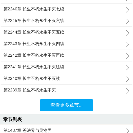
第2246章 长生不朽永生不灭七续
第2245章 长生不朽永生不灭六续
第2244章 长生不朽永生不灭五续
第2243章 长生不朽永生不灭四续
第2242章 长生不朽永生不灭再续
第2241章 长生不朽永生不灭还续
第2240章 长生不朽永生不灭续
第2239章 长生不朽永生不灭
查看更多章节...
章节列表
第1487章 苍法界与灵沧界