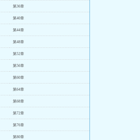
第36章
第40章
第44章
第48章
第52章
第56章
第60章
第64章
第68章
第72章
第76章
第80章