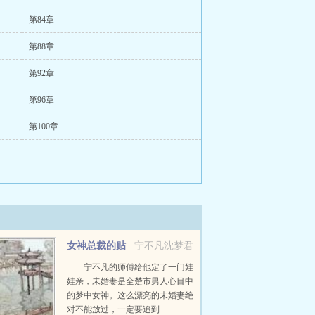
第84章
第88章
第92章
第96章
第100章
女神总裁的贴
宁不凡沈梦君
身龙医宁不凡沈梦君
宁不凡的师傅给他定了一门娃
娃亲，未婚妻是全楚市男人心目中
的梦中女神。这么漂亮的未婚妻绝
对不能放过，一定要追到