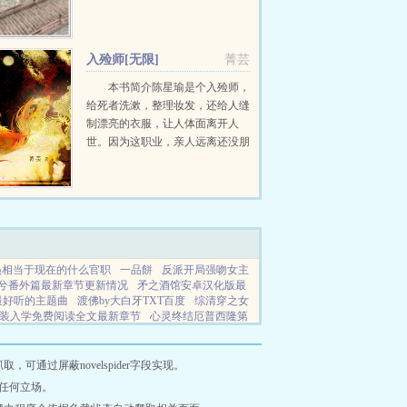
手！！！...
入殓师[无限]
菁芸
本书简介陈星瑜是个入殓师，
给死者洗漱，整理妆发，还给人缝
制漂亮的衣服，让人体面离开人
世。因为这职业，亲人远离还没朋
友，他也无所谓。后来，他进入了
恐怖游戏中医院里，忽然出现流血
泪的女鬼，跑着跳着说要...
员相当于现在的什么官职
一品餅
反派开局强吻女主
兮番外篇最新章节更新情况
矛之酒馆安卓汉化版最
最好听的主题曲
渡佛by大白牙TXT百度
综清穿之女
装入学免费阅读全文最新章节
心灵终结厄普西隆第
霏
心海攻略
龙珠开局成为全王大哥的
心海攻略
了愚人众吗
宁黛兮的
病态诱捕漫画免费阅读漫画
通过屏蔽novelspider字段实现。
任何立场。