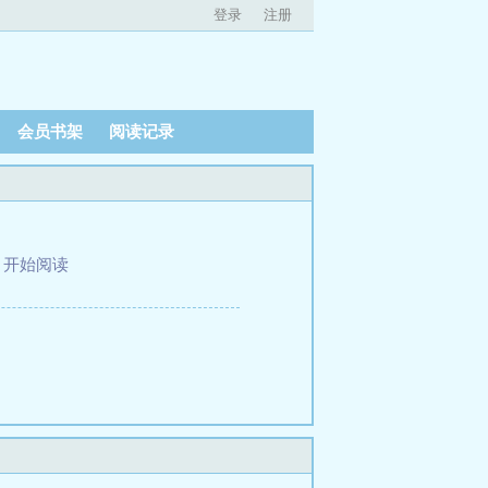
登录
注册
会员书架
阅读记录
、
开始阅读