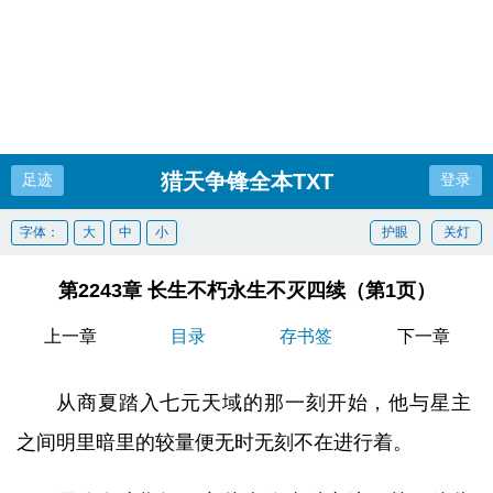
猎天争锋全本TXT
足迹
登录
字体：
大
中
小
护眼
关灯
第2243章 长生不朽永生不灭四续（第1页）
上一章
目录
存书签
下一章
从商夏踏入七元天域的那一刻开始，他与星主
之间明里暗里的较量便无时无刻不在进行着。