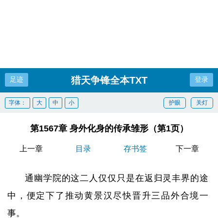
猎天争锋全本TXT
足迹
登录
字体：
大
中
小
护眼
关灯
第1567章 身外化身的传承雏形（第1页）
上一章
目录
存书签
下一章
通幽学院的这二人仅仅只是在返归灵丰界的途
中，便定下了推动黄景汉尽快晋升三品外合境一
事。